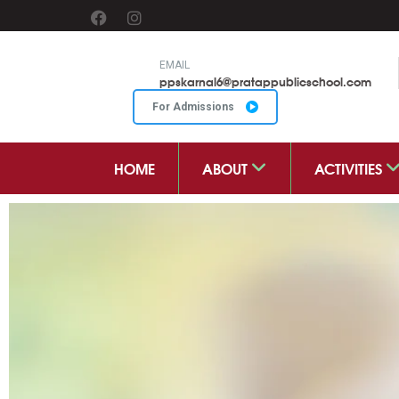
EMAIL
ppskarnal6@pratappublicschool.com
For Admissions
HOME
ABOUT
ACTIVITIES